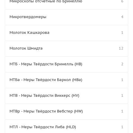
Микроскопы отсчётные по Бринеллю
6
Микротвердомеры
4
Молоток Кашкарова
1
Молоток Шмидта
12
МТБ - Меры Твёрдости Бринелль (HB)
2
МТБа - Меры Твёрдости Баркол (HBa)
1
МТВ - Меры Твёрдости Виккерс (HV)
1
МТВр - Меры Твёрдости Вебстер (HW)
1
МТЛ - Меры Твёрдости Либа (HLD)
1