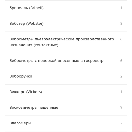
Бринелль (Brinell)
1
Вебстер (Webster)
8
Виброметры пьезоэлектрические производственного
6
назначения (контактные)
Виброметры с поверкой внесенные в госреестр
6
Виброручки
2
Виккерс (Vickers)
1
Вискозиметры чашечные
9
Влагомеры
2