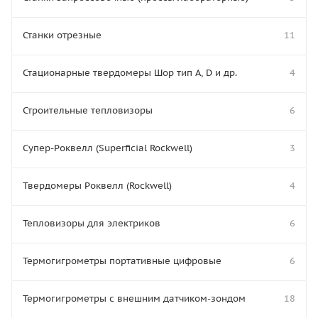
Станки отрезные
11
Стационарные твердомеры Шор тип А, D и др.
4
Строительные тепловизоры
6
Супер-Роквелл (Superficial Rockwell)
3
Твердомеры Роквелл (Rockwell)
4
Тепловизоры для электриков
6
Термогигрометры портативные цифровые
6
Термогигрометры с внешним датчиком-зондом
18