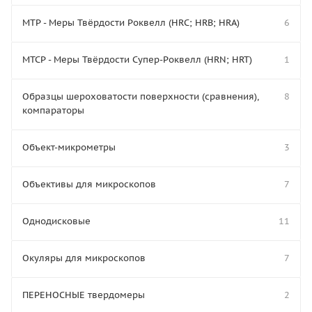
МТР - Меры Твёрдости Роквелл (HRC; HRB; HRA)
6
МТСР - Меры Твёрдости Супер-Роквелл (HRN; HRT)
1
Образцы шероховатости поверхности (сравнения),
8
компараторы
Объект-микрометры
3
Объективы для микроскопов
7
Однодисковые
11
Окуляры для микроскопов
7
ПЕРЕНОСНЫЕ твердомеры
2