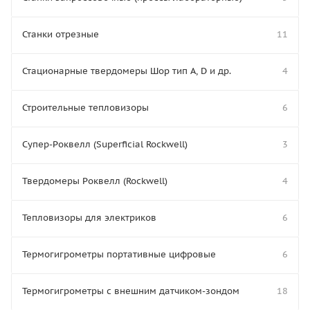
Станки отрезные
11
Стационарные твердомеры Шор тип А, D и др.
4
Строительные тепловизоры
6
Супер-Роквелл (Superficial Rockwell)
3
Твердомеры Роквелл (Rockwell)
4
Тепловизоры для электриков
6
Термогигрометры портативные цифровые
6
Термогигрометры с внешним датчиком-зондом
18