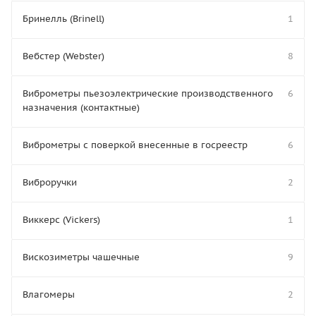
Бринелль (Brinell)
1
Вебстер (Webster)
8
Виброметры пьезоэлектрические производственного
6
назначения (контактные)
Виброметры с поверкой внесенные в госреестр
6
Виброручки
2
Виккерс (Vickers)
1
Вискозиметры чашечные
9
Влагомеры
2