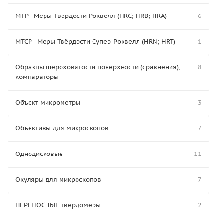
МТР - Меры Твёрдости Роквелл (HRC; HRB; HRA)
6
МТСР - Меры Твёрдости Супер-Роквелл (HRN; HRT)
1
Образцы шероховатости поверхности (сравнения),
8
компараторы
Объект-микрометры
3
Объективы для микроскопов
7
Однодисковые
11
Окуляры для микроскопов
7
ПЕРЕНОСНЫЕ твердомеры
2