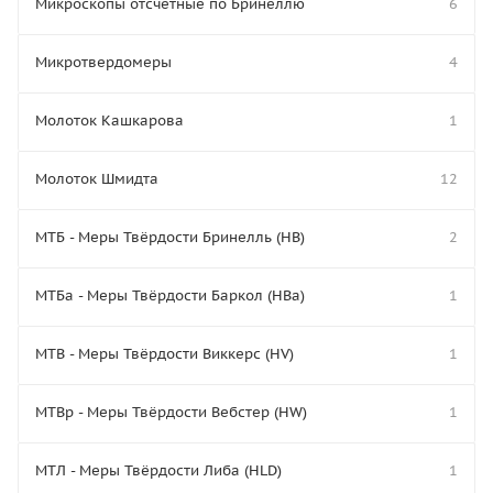
Микроскопы отсчётные по Бринеллю
6
Микротвердомеры
4
Молоток Кашкарова
1
Молоток Шмидта
12
МТБ - Меры Твёрдости Бринелль (HB)
2
МТБа - Меры Твёрдости Баркол (HBa)
1
МТВ - Меры Твёрдости Виккерс (HV)
1
МТВр - Меры Твёрдости Вебстер (HW)
1
МТЛ - Меры Твёрдости Либа (HLD)
1