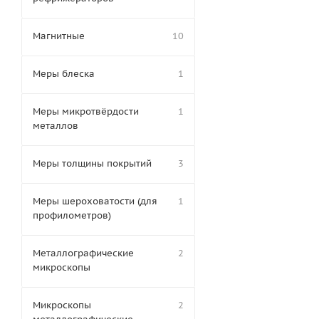
Магнитные
10
Меры блеска
1
Меры микротвёрдости
1
металлов
Меры толщины покрытий
3
Меры шероховатости (для
1
профилометров)
Металлографические
2
микроскопы
Микроскопы
2