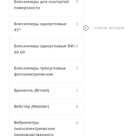
Блескомеры для изогнутой
3
поверхности
Блескомеры одноугловые
1
СПИСОК БРЕНДОВ
45°
Блескомеры одноугловые БФ
10
60 60
Блескомеры трёхугловые
5
фотоэлектрические
Бринелль (Brinell)
1
Вебстер (Webster)
8
Виброметры
6
пьезоэлектрические
производственного