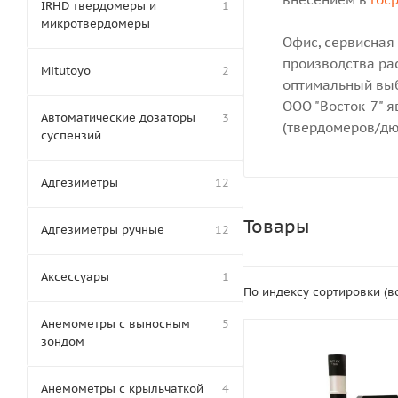
IRHD твердомеры и
1
микротвердомеры
Офис, сервисная
производства рас
Mitutoyo
2
оптимальный выб
ООО "Восток-7" 
Автоматические дозаторы
3
(твердомеров/дю
суспензий
Адгезиметры
12
Товары
Адгезиметры ручные
12
Аксессуары
1
По индексу сортировки (
Анемометры с выносным
5
зондом
Анемометры с крыльчаткой
4