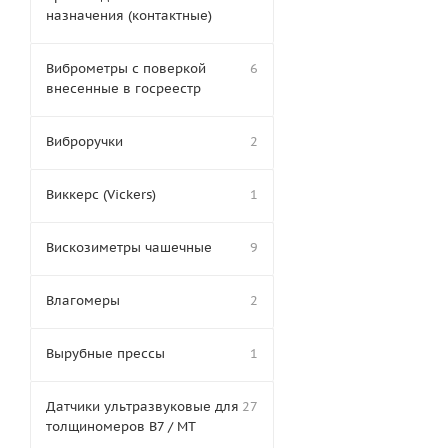
назначения (контактные)
Виброметры с поверкой
6
внесенные в госреестр
Виброручки
2
Виккерс (Vickers)
1
Вискозиметры чашечные
9
Влагомеры
2
Вырубные прессы
1
Датчики ультразвуковые для
27
толщиномеров В7 / МТ