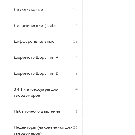
Двухдисковые
15
Динамические (Leeb)
4
Дифференциальные
18
Дюрометр Шора тип A
4
Дюрометр Шора тип D
3
ЗИП и аксессуары для
4
твердомеров
Избыточного давления
1
Инденторы (наконечники для
26
твердомеров)