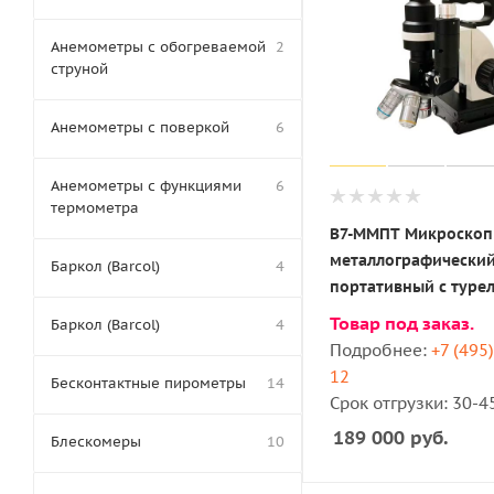
Анемометры с обогреваемой
2
струной
Анемометры с поверкой
6
Анемометры с функциями
6
термометра
В7-ММПТ Микроскоп
металлографически
Баркол (Barcol)
4
портативный с туре
Товар под заказ.
Баркол (Barcol)
4
Подробнее:
+7 (495
12
Бесконтактные пирометры
14
Срок отгрузки: 30-4
189 000
руб.
Блескомеры
10