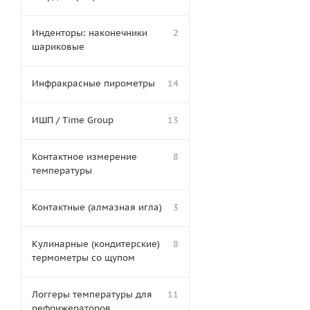
Инденторы: наконечники
2
шариковые
Инфракрасные пирометры
14
ИШП / Time Group
13
Контактное измерение
8
температуры
Контактные (алмазная игла)
3
Кулинарные (кондитерские)
8
термометры со щупом
Логгеры температуры для
11
рефрижераторов