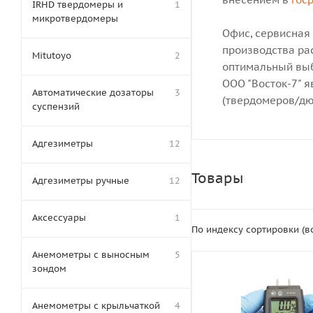
IRHD твердомеры и
1
микротвердомеры
Офис, сервисная
производства рас
Mitutoyo
2
оптимальный выб
ООО "Восток-7" 
Автоматические дозаторы
3
(твердомеров/дю
суспензий
Адгезиметры
12
Товары
Адгезиметры ручные
12
Аксессуары
1
По индексу сортировки (
Анемометры с выносным
5
зондом
Анемометры с крыльчаткой
4