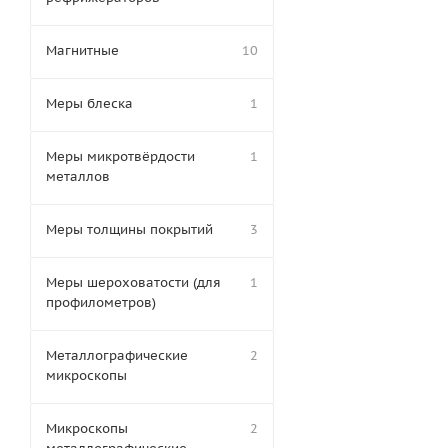
Магнитные
10
Меры блеска
1
Меры микротвёрдости
1
металлов
Меры толщины покрытий
3
Меры шероховатости (для
1
профилометров)
Металлографические
2
микроскопы
Микроскопы
2