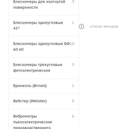
Блескомеры для изогнутой
3
поверхности
Блескомеры одноугловые
1
СПИСОК БРЕНДОВ
45°
Блескомеры одноугловые БФ
10
60 60
Блескомеры трёхугловые
5
фотоэлектрические
Бринелль (Brinell)
1
Вебстер (Webster)
8
Виброметры
6
пьезоэлектрические
производственного