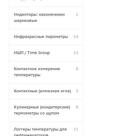
Инденторы: наконечники
2
шариковые
Инфракрасные пирометры
14
ИШП / Time Group
13
Контактное измерение
8
температуры
Контактные (алмазная игла)
3
Кулинарные (кондитерские)
8
термометры со щупом
Логгеры температуры для
11
рефрижераторов