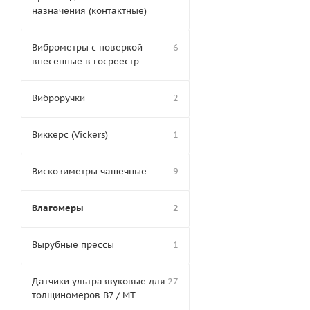
назначения (контактные)
Виброметры с поверкой
6
внесенные в госреестр
Виброручки
2
Виккерс (Vickers)
1
Вискозиметры чашечные
9
Влагомеры
2
Вырубные прессы
1
Датчики ультразвуковые для
27
толщиномеров В7 / МТ