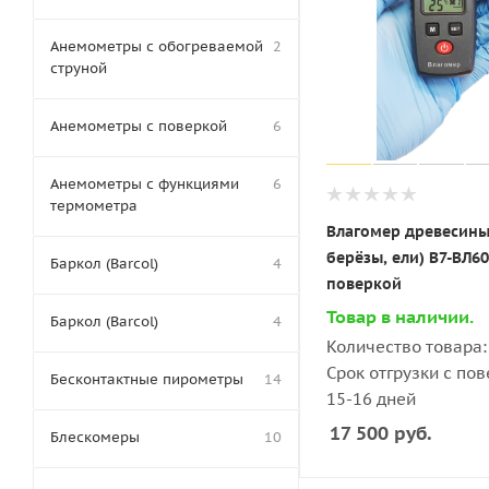
Анемометры с обогреваемой
2
струной
Анемометры с поверкой
6
Анемометры с функциями
6
термометра
Влагомер древесины
берёзы, ели) В7-ВЛ60
Баркол (Barcol)
4
поверкой
Товар в наличии.
Баркол (Barcol)
4
Количество товара: 
Срок отгрузки с пов
Бесконтактные пирометры
14
15-16 дней
17 500
руб.
Блескомеры
10