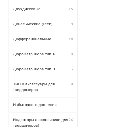
Двухдисковые
15
Динамические (Leeb)
4
Дифференциальные
18
Дюрометр Шора тип A
4
Дюрометр Шора тип D
3
ЗИП и аксессуары для
4
твердомеров
Избыточного давления
1
Инденторы (наконечники для
26
твердомеров)