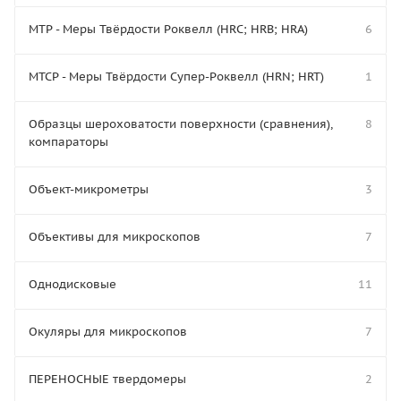
МТР - Меры Твёрдости Роквелл (HRC; HRB; HRA)
6
МТСР - Меры Твёрдости Супер-Роквелл (HRN; HRT)
1
Образцы шероховатости поверхности (сравнения),
8
компараторы
Объект-микрометры
3
Объективы для микроскопов
7
Однодисковые
11
Окуляры для микроскопов
7
ПЕРЕНОСНЫЕ твердомеры
2