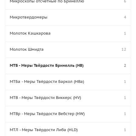
Микроскопы отсчётные по Бринеллю
6
Микротвердомеры
4
Молоток Кашкарова
1
Молоток Шмидта
12
МТБ - Меры Твёрдости Бринелль (HB)
2
МТБа - Меры Твёрдости Баркол (HBa)
1
МТВ - Меры Твёрдости Виккерс (HV)
1
МТВр - Меры Твёрдости Вебстер (HW)
1
МТЛ - Меры Твёрдости Либа (HLD)
1