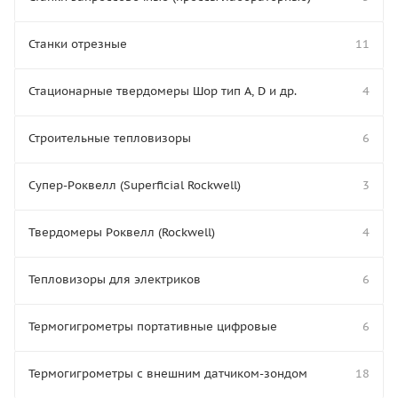
Станки отрезные
11
Стационарные твердомеры Шор тип А, D и др.
4
Строительные тепловизоры
6
Супер-Роквелл (Superficial Rockwell)
3
Твердомеры Роквелл (Rockwell)
4
Тепловизоры для электриков
6
Термогигрометры портативные цифровые
6
Термогигрометры с внешним датчиком-зондом
18