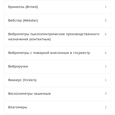
Бринелль (Brinell)
1
Вебстер (Webster)
8
Виброметры пьезоэлектрические производственного
6
назначения (контактные)
Виброметры с поверкой внесенные в госреестр
6
Виброручки
2
Виккерс (Vickers)
1
Вискозиметры чашечные
9
Влагомеры
2