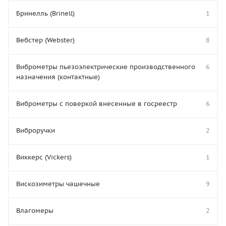
Бринелль (Brinell)
1
Вебстер (Webster)
8
Виброметры пьезоэлектрические производственного
6
назначения (контактные)
Виброметры с поверкой внесенные в госреестр
6
Виброручки
2
Виккерс (Vickers)
1
Вискозиметры чашечные
9
Влагомеры
2