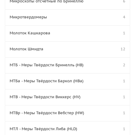
Микроскопы отсчётные по Бринеллю
6
Микротвердомеры
4
Молоток Кашкарова
1
Молоток Шмидта
12
МТБ - Меры Твёрдости Бринелль (HB)
2
МТБа - Меры Твёрдости Баркол (HBa)
1
МТВ - Меры Твёрдости Виккерс (HV)
1
МТВр - Меры Твёрдости Вебстер (HW)
1
МТЛ - Меры Твёрдости Либа (HLD)
1