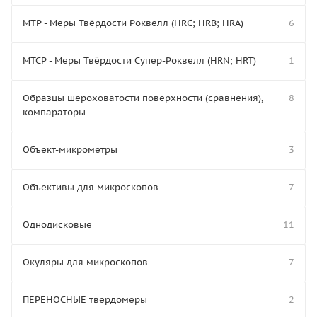
МТР - Меры Твёрдости Роквелл (HRC; HRB; HRA)
6
МТСР - Меры Твёрдости Супер-Роквелл (HRN; HRT)
1
Образцы шероховатости поверхности (сравнения),
8
компараторы
Объект-микрометры
3
Объективы для микроскопов
7
Однодисковые
11
Окуляры для микроскопов
7
ПЕРЕНОСНЫЕ твердомеры
2