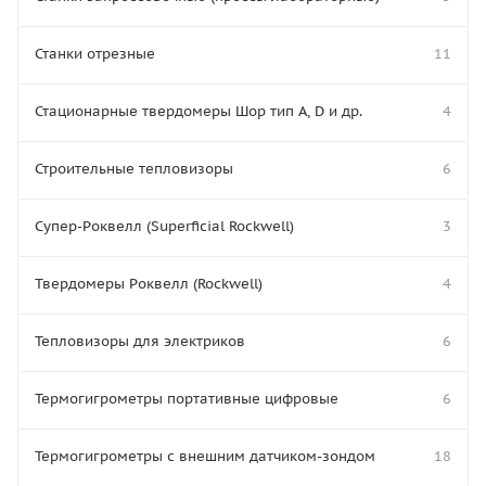
Станки отрезные
11
Стационарные твердомеры Шор тип А, D и др.
4
Строительные тепловизоры
6
Супер-Роквелл (Superficial Rockwell)
3
Твердомеры Роквелл (Rockwell)
4
Тепловизоры для электриков
6
Термогигрометры портативные цифровые
6
Термогигрометры с внешним датчиком-зондом
18